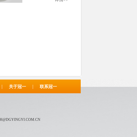
|
|
关于冠一
联系冠一
ZH@DGYINGYI.COM.CN