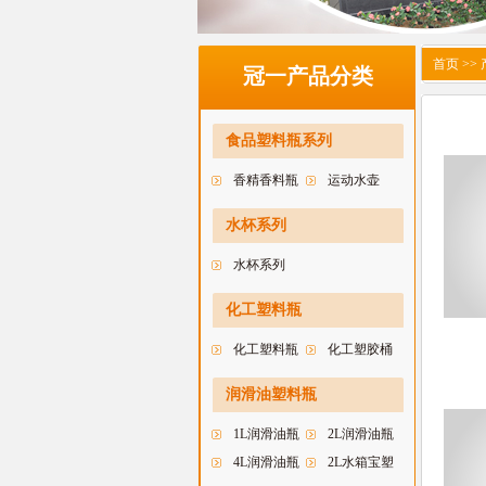
首页
>>
冠一产品分类
食品塑料瓶系列
香精香料瓶
运动水壶
水杯系列
水杯系列
化工塑料瓶
化工塑料瓶
化工塑胶桶
润滑油塑料瓶
1L润滑油瓶
2L润滑油瓶
4L润滑油瓶
2L水箱宝塑