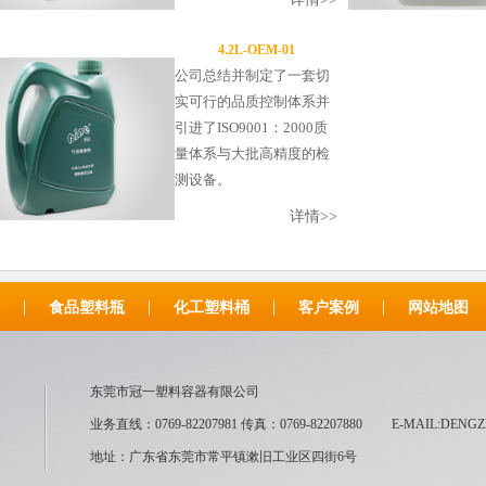
4.2L-OEM-01
公司总结并制定了一套切
实可行的品质控制体系并
引进了ISO9001：2000质
量体系与大批高精度的检
测设备。
详情>>
|
|
|
|
食品塑料瓶
化工塑料桶
客户案例
网站地图
东莞市冠一塑料容器有限公司
业务直线：0769-82207981 传真：0769-82207880 E-MAIL:DENG
地址：广东省东莞市常平镇漱旧工业区四街6号