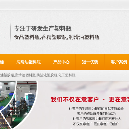
专注于研发生产塑料瓶
食品塑料瓶,香精塑胶瓶,润滑油塑料瓶
桶
润滑油塑料瓶
产品中心
冠一优势
客户案例
机油塑胶瓶,润滑油塑料瓶,防洁液塑胶瓶,化工塑料瓶