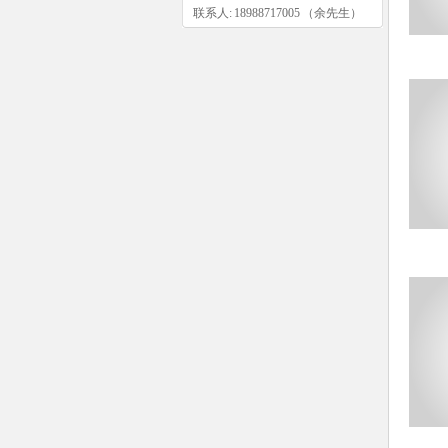
联系人: 18988717005 （余先生）