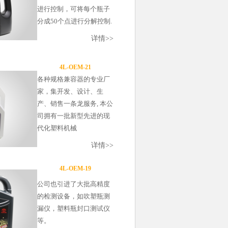
进行控制，可将每个瓶子
分成50个点进行分解控制.
详情>>
4L-OEM-21
各种规格兼容器的专业厂
家，集开发、设计、生
产、销售一条龙服务, 本公
司拥有一批新型先进的现
代化塑料机械
详情>>
4L-OEM-19
公司也引进了大批高精度
的检测设备，如吹塑瓶测
漏仪，塑料瓶封口测试仪
等。