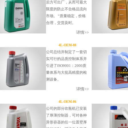
后方可出厂，从而可最大
限度的防止不合格品流向
市场。 “质量稳定，价格
合理，交货及时。
详情>>
4L-OEM-08
公司总结并制定了一套切
实可行的品质控制体系并
引进了ISO9001：2000质
量体系与大批高精度的检
测设备。
详情>>
4L-OEM-06
公司的部分吹瓶机已安装
了厚薄控制器，可对各种
异形容器的任一位置壁厚